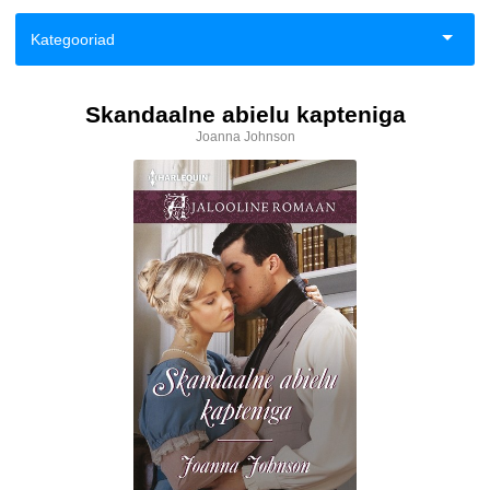
Kategooriad
Aiandus ja toataimed
Skandaalne abielu kapteniga
Joanna Johnson
Eneseabi ja vaimsus
Esoteerika
Fantaasia
Haridus
Ilukirjandus
Klassika
Kodu, pere, suhted