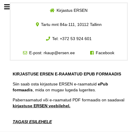
Kirjastus ERSEN
Esileht
Tartu mnt 84a-111, 10112 Tallinn
Logi sisse
Tel:
+372 53 924 601
Kuidas osta
E-post:
rkaup@ersen.ee
Facebook
Kuidas lugeda
KIRJASTUSE ERSEN E-RAAMATUD EPUB FORMAADIS
Siin saab osta kirjastuse ERSEN e-raamatuid
ePub
formaadis
, mida on mugav lugeda lugerites.
Paberraamatud või e-raamatud PDF formaadis on saadaval
kirjastuse ERSEN veebilehel.
TAGASI ESILEHELE