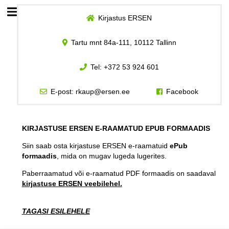
Kirjastus ERSEN
Esileht
Tartu mnt 84a-111, 10112 Tallinn
Logi sisse
Tel:
+372 53 924 601
Kuidas osta
E-post:
rkaup@ersen.ee
Facebook
Kuidas lugeda
KIRJASTUSE ERSEN E-RAAMATUD EPUB FORMAADIS
Siin saab osta kirjastuse ERSEN e-raamatuid
ePub
formaadis
, mida on mugav lugeda lugerites.
Paberraamatud või e-raamatud PDF formaadis on saadaval
kirjastuse ERSEN veebilehel.
TAGASI ESILEHELE