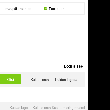
st:
rkaup@ersen.ee
Facebook
Logi sisse
Kuidas osta
Kuidas lugeda
Kuidas lugeda
Kuidas osta
Kasutamistingimused