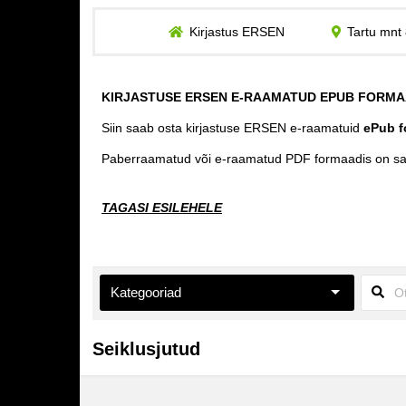
Kirjastus ERSEN
Tartu mnt 
KIRJASTUSE ERSEN E-RAAMATUD EPUB FORMA
Siin saab osta kirjastuse ERSEN e-raamatuid
ePub f
Paberraamatud või e-raamatud PDF formaadis on s
TAGASI ESILEHELE
Kategooriad
Aiandus ja toataimed
Seiklusjutud
Eneseabi ja vaimsus
Esoteerika