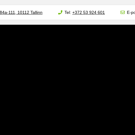
84a-111, 10112 Tallinn
Tel:
+372 53 924 601
E-po