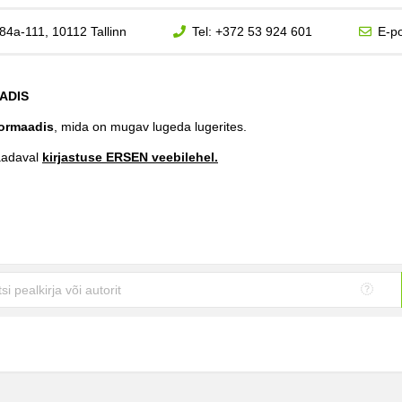
84a-111, 10112 Tallinn
Tel:
+372 53 924 601
E-po
ADIS
ormaadis
, mida on mugav lugeda lugerites.
aadaval
kirjastuse ERSEN veebilehel.