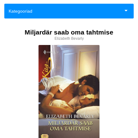
Kategooriad
Aiandus ja toataimed
Miljardär saab oma tahtmise
Elizabeth Bevarly
Eneseabi ja vaimsus
Esoteerika
Fantaasia
Haridus
Ilukirjandus
Klassika
Kodu, pere, suhted