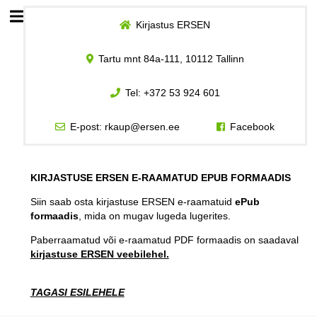
Kirjastus ERSEN
Esileht
Tartu mnt 84a-111, 10112 Tallinn
Logi sisse
Tel:
+372 53 924 601
Kuidas osta
E-post:
rkaup@ersen.ee
Facebook
Kuidas lugeda
KIRJASTUSE ERSEN E-RAAMATUD EPUB FORMAADIS
Siin saab osta kirjastuse ERSEN e-raamatuid
ePub
formaadis
, mida on mugav lugeda lugerites.
Paberraamatud või e-raamatud PDF formaadis on saadaval
kirjastuse ERSEN veebilehel.
TAGASI ESILEHELE