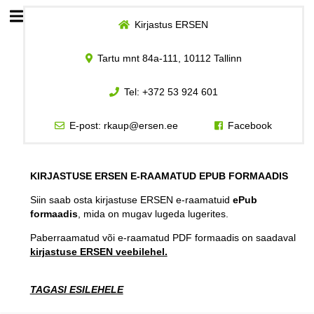
Kirjastus ERSEN
Esileht
Tartu mnt 84a-111, 10112 Tallinn
Logi sisse
Tel:
+372 53 924 601
Kuidas osta
E-post:
rkaup@ersen.ee
Facebook
Kuidas lugeda
KIRJASTUSE ERSEN E-RAAMATUD EPUB FORMAADIS
Siin saab osta kirjastuse ERSEN e-raamatuid
ePub
formaadis
, mida on mugav lugeda lugerites.
Paberraamatud või e-raamatud PDF formaadis on saadaval
kirjastuse ERSEN veebilehel.
TAGASI ESILEHELE