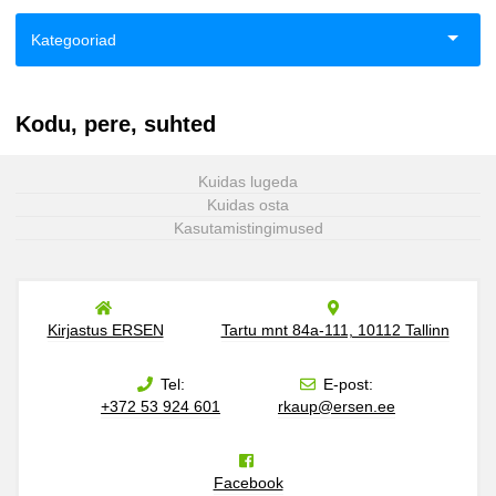
Kategooriad
Aiandus ja toataimed
Kodu, pere, suhted
Eneseabi ja vaimsus
Kuidas lugeda
Esoteerika
Kuidas osta
Kasutamistingimused
Fantaasia
Haridus
Kirjastus ERSEN
Tartu mnt 84a-111, 10112 Tallinn
Ilukirjandus
Tel:
E-post:
+372 53 924 601
rkaup@ersen.ee
Klassika
Kodu, pere, suhted
Facebook