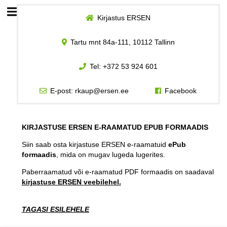
Kirjastus ERSEN
Esileht
Tartu mnt 84a-111, 10112 Tallinn
Logi sisse
Tel:
+372 53 924 601
Kuidas osta
E-post:
rkaup@ersen.ee
Facebook
Kuidas lugeda
KIRJASTUSE ERSEN E-RAAMATUD EPUB FORMAADIS
Siin saab osta kirjastuse ERSEN e-raamatuid
ePub
formaadis
, mida on mugav lugeda lugerites.
Paberraamatud või e-raamatud PDF formaadis on saadaval
kirjastuse ERSEN veebilehel.
TAGASI ESILEHELE