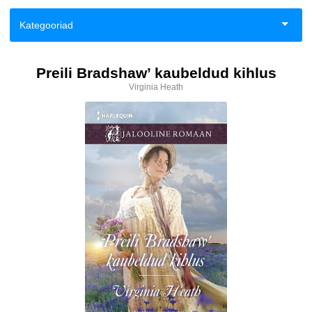
Kategooriad
Aiandus ja toataimed
Preili Bradshaw’ kaubeldud kihlus
Virginia Heath
Eneseabi ja vaimsus
Esoteerika
Fantaasia
Haridus
Ilukirjandus
Klassika
Kodu, pere, suhted