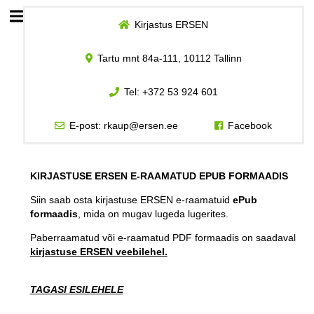
Kirjastus ERSEN
Esileht
Tartu mnt 84a-111, 10112 Tallinn
Logi sisse
Tel:
+372 53 924 601
Kuidas osta
E-post:
rkaup@ersen.ee
Facebook
Kuidas lugeda
KIRJASTUSE ERSEN E-RAAMATUD EPUB FORMAADIS
Siin saab osta kirjastuse ERSEN e-raamatuid
ePub
formaadis
, mida on mugav lugeda lugerites.
Paberraamatud või e-raamatud PDF formaadis on saadaval
kirjastuse ERSEN veebilehel.
TAGASI ESILEHELE