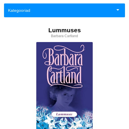
Kategooriad
Aiandus ja toataimed
Lummuses
Barbara Cartland
Eneseabi ja vaimsus
Esoteerika
Fantaasia
Haridus
Ilukirjandus
Klassika
Kodu, pere, suhted