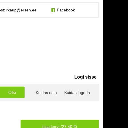
st:
rkaup@ersen.ee
Facebook
Logi sisse
Kuidas osta
Kuidas lugeda
Lisa korvi (27.40 €)