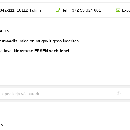
84a-111, 10112 Tallinn
Tel:
+372 53 924 601
E-po
ADIS
ormaadis
, mida on mugav lugeda lugerites.
aadaval
kirjastuse ERSEN veebilehel.
us