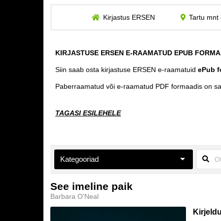
Kirjastus ERSEN
Tartu mnt 
KIRJASTUSE ERSEN E-RAAMATUD EPUB FORMA
Siin saab osta kirjastuse ERSEN e-raamatuid
ePub f
Paberraamatud või e-raamatud PDF formaadis on s
TAGASI ESILEHELE
Kategooriad
Aiandus ja toataimed
See imeline paik
Barbara O'Neal
Eneseabi ja vaimsus
Kirjeld
Esoteerika