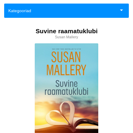
Kategooriad
Aiandus ja toataimed
Suvine raamatuklubi
Susan Mallery
Eneseabi ja vaimsus
Esoteerika
Fantaasia
Haridus
Ilukirjandus
Klassika
Kodu, pere, suhted