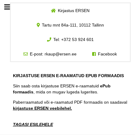
Kirjastus ERSEN
Esileht
Tartu mnt 84a-111, 10112 Tallinn
Logi sisse
Tel:
+372 53 924 601
Kuidas osta
E-post:
rkaup@ersen.ee
Facebook
Kuidas lugeda
KIRJASTUSE ERSEN E-RAAMATUD EPUB FORMAADIS
Siin saab osta kirjastuse ERSEN e-raamatuid
ePub
formaadis
, mida on mugav lugeda lugerites.
Paberraamatud või e-raamatud PDF formaadis on saadaval
kirjastuse ERSEN veebilehel.
TAGASI ESILEHELE