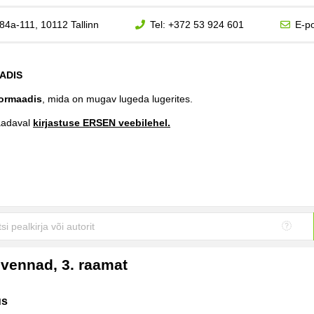
84a-111, 10112 Tallinn
Tel:
+372 53 924 601
E-po
ADIS
ormaadis
, mida on mugav lugeda lugerites.
aadaval
kirjastuse ERSEN veebilehel.
vennad, 3. raamat
us