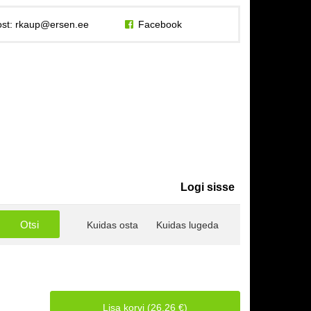
st:
rkaup@ersen.ee
Facebook
Logi sisse
Kuidas osta
Kuidas lugeda
Lisa korvi (26.26 €)