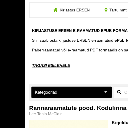
Kirjastus ERSEN
Tartu mnt 
KIRJASTUSE ERSEN E-RAAMATUD EPUB FORMA
Siin saab osta kirjastuse ERSEN e-raamatuid
ePub f
Paberraamatud või e-raamatud PDF formaadis on s
TAGASI ESILEHELE
Kategooriad
Aiandus ja toataimed
Rannaraamatute pood. Kodulinna 
Lee Tobin McClain
Eneseabi ja vaimsus
Kirjeld
Esoteerika