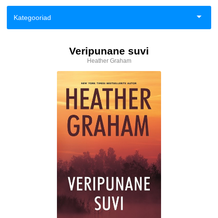
Kategooriad
Aiandus ja toataimed
Veripunane suvi
Heather Graham
Eneseabi ja vaimsus
Esoteerika
Fantaasia
Haridus
Ilukirjandus
Klassika
Kodu, pere, suhted