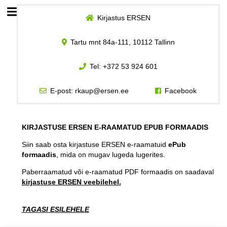
Kirjastus ERSEN
Esileht
Tartu mnt 84a-111, 10112 Tallinn
Logi sisse
Tel:
+372 53 924 601
Kuidas osta
E-post:
rkaup@ersen.ee
Facebook
Kuidas lugeda
KIRJASTUSE ERSEN E-RAAMATUD EPUB FORMAADIS
Siin saab osta kirjastuse ERSEN e-raamatuid
ePub
formaadis
, mida on mugav lugeda lugerites.
Paberraamatud või e-raamatud PDF formaadis on saadaval
kirjastuse ERSEN veebilehel.
TAGASI ESILEHELE