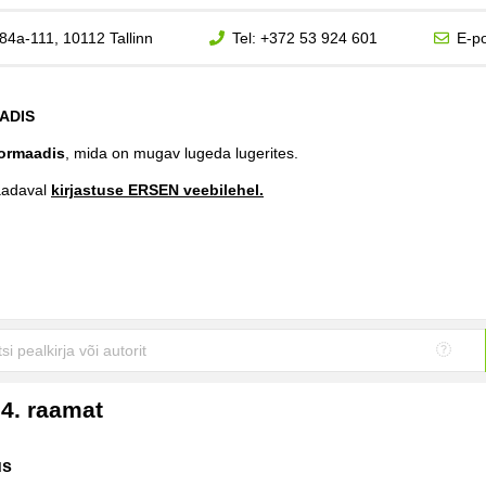
84a-111, 10112 Tallinn
Tel:
+372 53 924 601
E-po
ADIS
ormaadis
, mida on mugav lugeda lugerites.
aadaval
kirjastuse ERSEN veebilehel.
 4. raamat
us