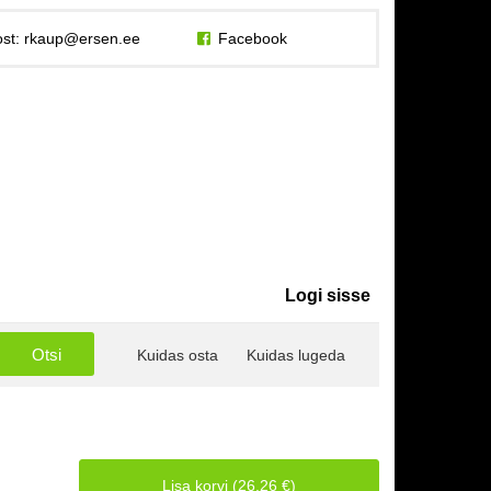
st:
rkaup@ersen.ee
Facebook
Logi sisse
Kuidas osta
Kuidas lugeda
Lisa korvi (26.26 €)