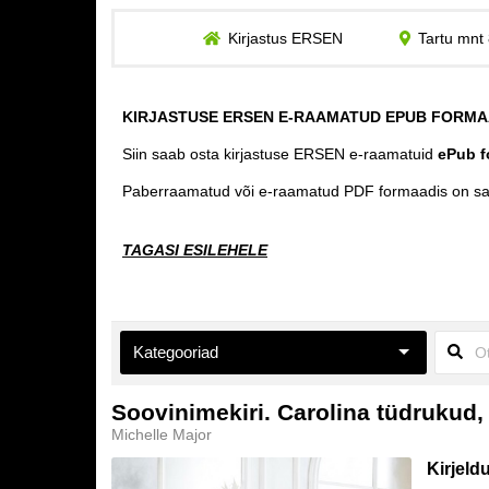
Kirjastus ERSEN
Tartu mnt 
KIRJASTUSE ERSEN E-RAAMATUD EPUB FORMA
Siin saab osta kirjastuse ERSEN e-raamatuid
ePub f
Paberraamatud või e-raamatud PDF formaadis on s
TAGASI ESILEHELE
Kategooriad
Aiandus ja toataimed
Soovinimekiri. Carolina tüdrukud,
Michelle Major
Eneseabi ja vaimsus
Kirjeld
Esoteerika