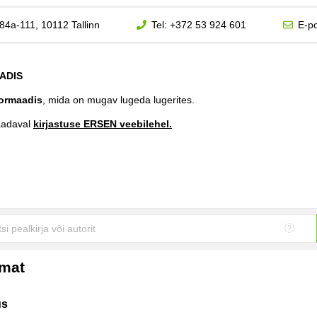
84a-111, 10112 Tallinn
Tel:
+372 53 924 601
E-po
ADIS
ormaadis
, mida on mugav lugeda lugerites.
aadaval
kirjastuse ERSEN veebilehel.
amat
us