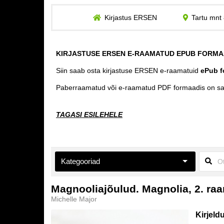
Kirjastus ERSEN
Tartu mnt 
KIRJASTUSE ERSEN E-RAAMATUD EPUB FORMA
Siin saab osta kirjastuse ERSEN e-raamatuid
ePub f
Paberraamatud või e-raamatud PDF formaadis on s
TAGASI ESILEHELE
Kategooriad
Aiandus ja toataimed
Magnooliajõulud. Magnolia, 2. ra
Michelle Major
Eneseabi ja vaimsus
Kirjeld
Esoteerika