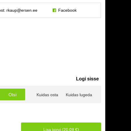
st:
rkaup@ersen.ee
Facebook
Logi sisse
Kuidas osta
Kuidas lugeda
Lisa korvi (20.09 €)