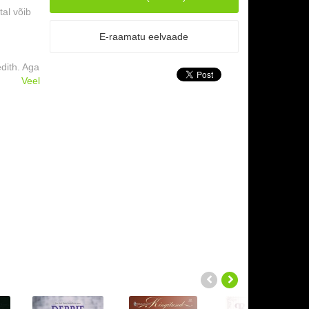
al võib
E-raamatu eelvaade
dith. Aga
avatsedes
Veel
agnolias
is
elle ta
see ...