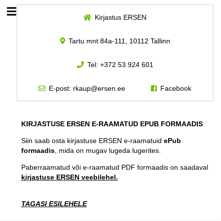
Kirjastus ERSEN
Esileht
Tartu mnt 84a-111, 10112 Tallinn
Logi sisse
Tel:
+372 53 924 601
Kuidas osta
E-post:
rkaup@ersen.ee
Facebook
Kuidas lugeda
KIRJASTUSE ERSEN E-RAAMATUD EPUB FORMAADIS
Siin saab osta kirjastuse ERSEN e-raamatuid
ePub
formaadis
, mida on mugav lugeda lugerites.
Paberraamatud või e-raamatud PDF formaadis on saadaval
kirjastuse ERSEN veebilehel.
TAGASI ESILEHELE