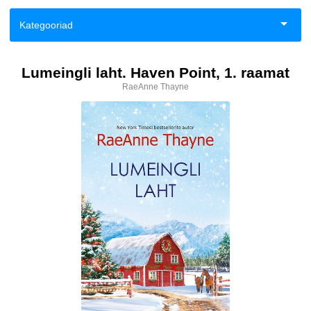
Kategooriad
Aiandus ja toataimed
Lumeingli laht. Haven Point, 1. raamat
RaeAnne Thayne
Eneseabi ja vaimsus
Esoteerika
Fantaasia
Haridus
Ilukirjandus
Klassika
Kodu, pere, suhted