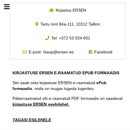
Kirjastus ERSEN
Esileht
Tartu mnt 84a-111, 10112 Tallinn
Logi sisse
Tel:
+372 53 924 601
Kuidas osta
E-post:
rkaup@ersen.ee
Facebook
Kuidas lugeda
KIRJASTUSE ERSEN E-RAAMATUD EPUB FORMAADIS
Siin saab osta kirjastuse ERSEN e-raamatuid
ePub
formaadis
, mida on mugav lugeda lugerites.
Paberraamatud või e-raamatud PDF formaadis on saadaval
kirjastuse ERSEN veebilehel.
TAGASI ESILEHELE