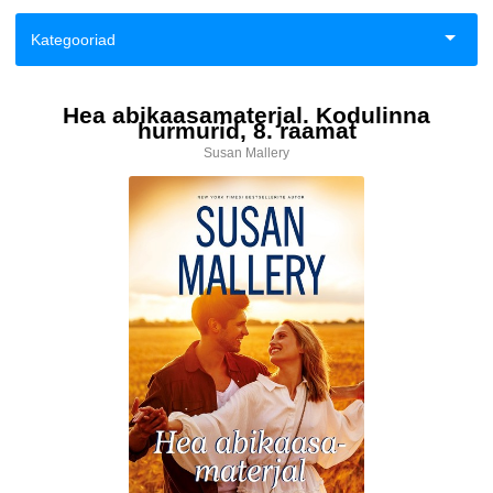
Kategooriad
Aiandus ja toataimed
Hea abikaasamaterjal. Kodulinna
hurmurid, 8. raamat
Eneseabi ja vaimsus
Susan Mallery
Esoteerika
Fantaasia
Haridus
Ilukirjandus
Klassika
Kodu, pere, suhted