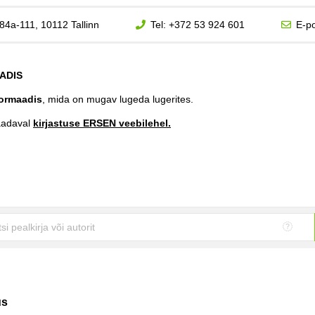
84a-111, 10112 Tallinn
Tel:
+372 53 924 601
E-po
ADIS
ormaadis
, mida on mugav lugeda lugerites.
aadaval
kirjastuse ERSEN veebilehel.
us