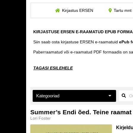
Kirjastus ERSEN
Tartu mnt 
KIRJASTUSE ERSEN E-RAAMATUD EPUB FORMA
Siin saab osta kirjastuse ERSEN e-raamatuid
ePub f
Paberraamatud või e-raamatud PDF formaadis on s
TAGASI ESILEHELE
Kategooriad
Aiandus ja toataimed
Summer’s Endi õed. Teine raamat
Lori Foster
Eneseabi ja vaimsus
Kirjeld
Esoteerika