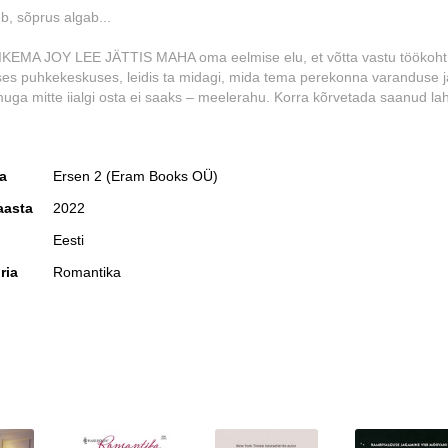
b, sõprus algab...
KEMA JOY LEE JÄTTIS MAHA oma eelmise elu, et võtta vastu töökoht
ses puhkekeskuses, leidis ta midagi, mida tema perekonna varanduse j
uga mitte iialgi osta ei saaks – meelerahu. Korra kõrvetada saanud la
ks pole see lihtne, sest Joy tõrjub inimesi endast eemale, ent kui tema
 Maris ärgitab teda riskima ja minema kohtama vabaõhukino uue karis
a, muutub Joy ja tema väikese poja jaoks kõik.
ja
Ersen 2 (Eram Books OÜ)
nnedy raske lapsepõlv on jätnud oma jälje ja kujundanud kindlad põhim
aasta
2022
htsam on Summerʼs Endi kaupluse ja kohviku juhatamine. Alati. Mitte mis
eda iialgi seadma ohtu raskuste kiuste saavutatud turvatunnet – eriti m
Eesti
ne kolleeg. Ent mida rohkem ta julgustab Joyd uusi kogemusi omand
ria
Romantika
m ha...