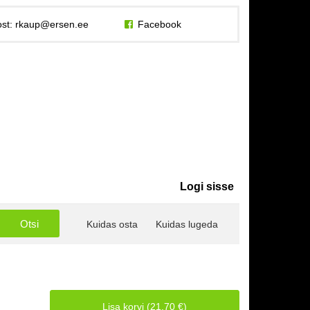
st:
rkaup@ersen.ee
Facebook
Logi sisse
Kuidas osta
Kuidas lugeda
Lisa korvi (21.70 €)