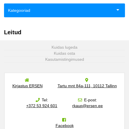
Kategooriad
Aiandus ja toataimed
Leitud
Eneseabi ja vaimsus
Kuidas lugeda
Esoteerika
Kuidas osta
Kasutamistingimused
Fantaasia
Haridus
Kirjastus ERSEN
Tartu mnt 84a-111, 10112 Tallinn
Ilukirjandus
Tel:
E-post:
+372 53 924 601
rkaup@ersen.ee
Klassika
Kodu, pere, suhted
Facebook