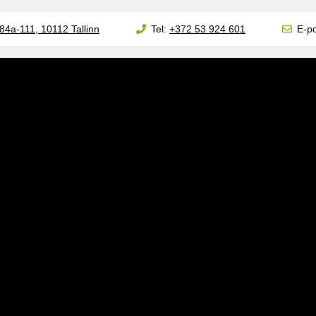
84a-111, 10112 Tallinn
Tel:
+372 53 924 601
E-po