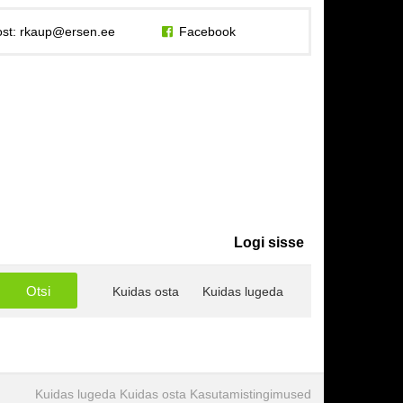
st:
rkaup@ersen.ee
Facebook
Logi sisse
Kuidas osta
Kuidas lugeda
Kuidas lugeda
Kuidas osta
Kasutamistingimused