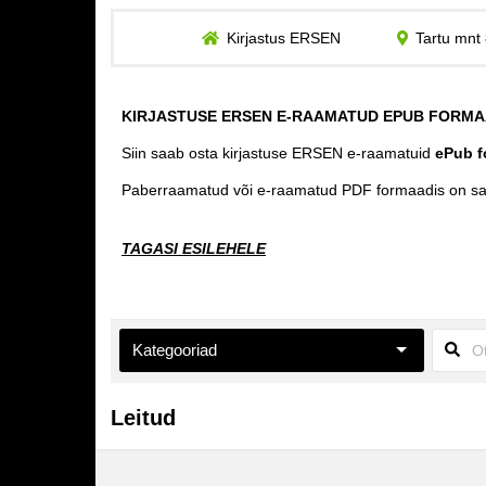
Kirjastus ERSEN
Tartu mnt 
KIRJASTUSE ERSEN E-RAAMATUD EPUB FORMA
Siin saab osta kirjastuse ERSEN e-raamatuid
ePub f
Paberraamatud või e-raamatud PDF formaadis on s
TAGASI ESILEHELE
Kategooriad
Aiandus ja toataimed
Leitud
Eneseabi ja vaimsus
Esoteerika