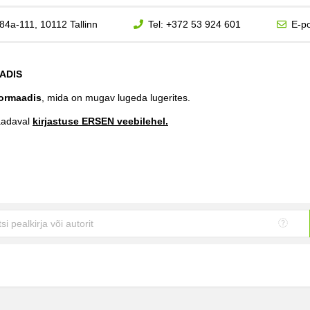
84a-111, 10112 Tallinn
Tel:
+372 53 924 601
E-po
ADIS
ormaadis
, mida on mugav lugeda lugerites.
aadaval
kirjastuse ERSEN veebilehel.