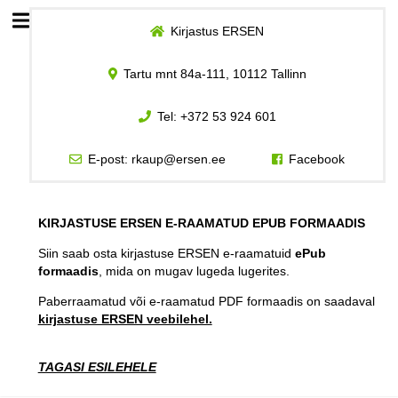
Kirjastus ERSEN
Esileht
Tartu mnt 84a-111, 10112 Tallinn
Logi sisse
Tel:
+372 53 924 601
Kuidas osta
E-post:
rkaup@ersen.ee
Facebook
Kuidas lugeda
KIRJASTUSE ERSEN E-RAAMATUD EPUB FORMAADIS
Siin saab osta kirjastuse ERSEN e-raamatuid
ePub
formaadis
, mida on mugav lugeda lugerites.
Paberraamatud või e-raamatud PDF formaadis on saadaval
kirjastuse ERSEN veebilehel.
TAGASI ESILEHELE