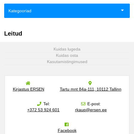
Kategooriad
Aiandus ja toataimed
Leitud
Eneseabi ja vaimsus
Kuidas lugeda
Esoteerika
Kuidas osta
Kasutamistingimused
Fantaasia
Haridus
Kirjastus ERSEN
Tartu mnt 84a-111, 10112 Tallinn
Ilukirjandus
Tel:
E-post:
+372 53 924 601
rkaup@ersen.ee
Klassika
Kodu, pere, suhted
Facebook